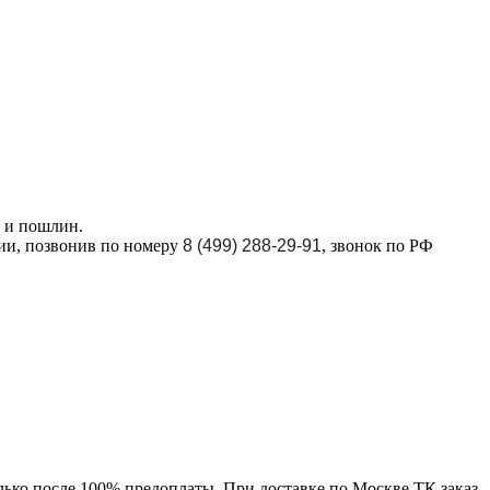
в и пошлин.
ции, позвонив по номеру
8 (499) 288-29-91
, звонок по РФ
лько после 100% предоплаты. При доставке по Москве ТК заказ