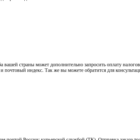
ба вашей страны может дополнительно запросить оплату налого
 и почтовый индекс. Так же вы можете обратится для консульта
м почтой России; курьерской службой (ТК). Отправка заказа то