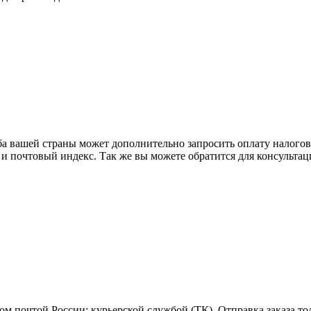
ба вашей страны может дополнительно запросить оплату налого
 и почтовый индекс. Так же вы можете обратится для консульта
м почтой России; курьерской службой (ТК). Отправка заказа то