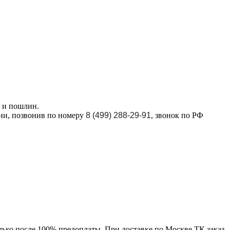
в и пошлин.
ции, позвонив по номеру
8 (499) 288-29-91
, звонок по РФ
лько после 100% предоплаты. При доставке по Москве ТК заказ