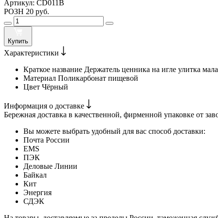
Артикул:
CD011B
РОЗН
20 руб.
Купить
Характеристики
Краткое название
Держатель ценника на игле улитка мала
Материал
Поликарбонат пищевой
Цвет
Чёрный
Информация о доставке
Бережная доставка в качественной, фирменной упаковке от зав
Вы можете выбрать удобный для вас способ доставки:
Почта России
EMS
ПЭК
Деловые Линии
Байкал
Кит
Энергия
СДЭК
На товары, доставляемые за пределы России, таможенная служ