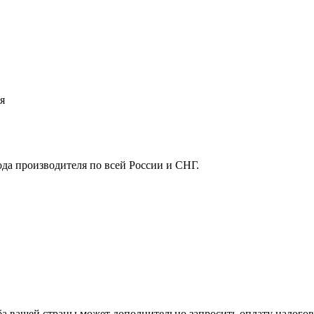
я
ода производителя по всей России и СНГ.
ба вашей страны может дополнительно запросить оплату налого