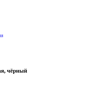
ея
ая, чёрный