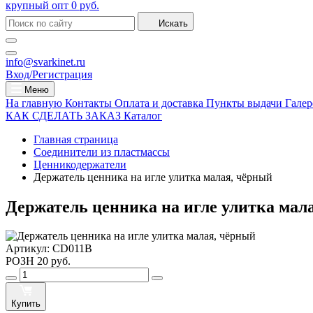
крупный опт
0 руб.
Искать
info@svarkinet.ru
Вход/Регистрация
Меню
На главную
Контакты
Оплата и доставка
Пункты выдачи
Галер
КАК СДЕЛАТЬ ЗАКАЗ
Каталог
Главная страница
Соединители из пластмассы
Ценникодержатели
Держатель ценника на игле улитка малая, чёрный
Держатель ценника на игле улитка мал
Артикул:
CD011B
РОЗН
20 руб.
Купить