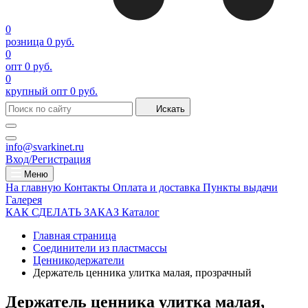
0
розница
0 руб.
0
опт
0 руб.
0
крупный опт
0 руб.
Искать
info@svarkinet.ru
Вход/Регистрация
Меню
На главную
Контакты
Оплата и доставка
Пункты выдачи
Галерея
КАК СДЕЛАТЬ ЗАКАЗ
Каталог
Главная страница
Соединители из пластмассы
Ценникодержатели
Держатель ценника улитка малая, прозрачный
Держатель ценника улитка малая,