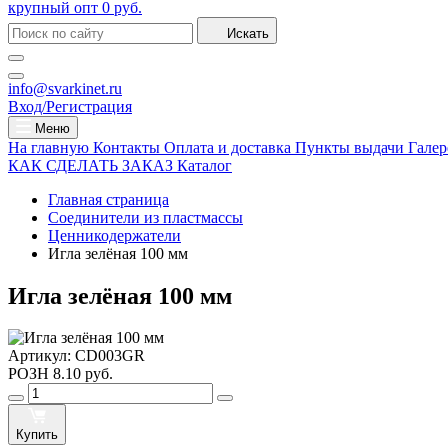
крупный опт
0 руб.
Искать
info@svarkinet.ru
Вход/Регистрация
Меню
На главную
Контакты
Оплата и доставка
Пункты выдачи
Галер
КАК СДЕЛАТЬ ЗАКАЗ
Каталог
Главная страница
Соединители из пластмассы
Ценникодержатели
Игла зелёная 100 мм
Игла зелёная 100 мм
Артикул:
CD003GR
РОЗН
8.10 руб.
Купить