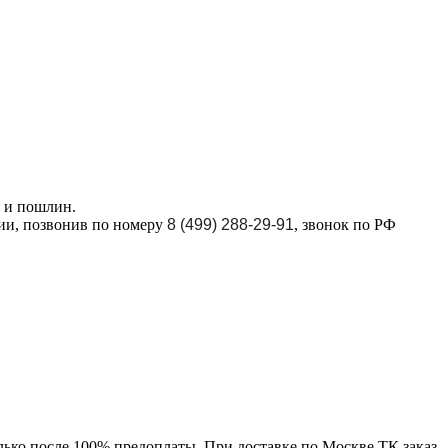
в и пошлин.
ции, позвонив по номеру
8 (499) 288-29-91
, звонок по РФ
лько после 100% предоплаты. При доставке по Москве ТК заказ