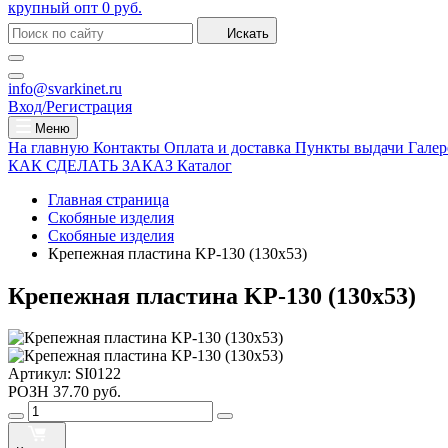
крупный опт
0 руб.
Искать
info@svarkinet.ru
Вход/Регистрация
Меню
На главную
Контакты
Оплата и доставка
Пункты выдачи
Галер
КАК СДЕЛАТЬ ЗАКАЗ
Каталог
Главная страница
Скобяные изделия
Скобяные изделия
Крепежная пластина KP-130 (130х53)
Крепежная пластина KP-130 (130х53)
Артикул:
SI0122
РОЗН
37.70 руб.