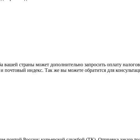
ба вашей страны может дополнительно запросить оплату налого
 и почтовый индекс. Так же вы можете обратится для консульта
м почтой России; курьерской службой (ТК). Отправка заказа то