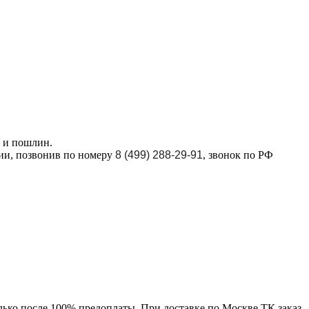
в и пошлин.
ции, позвонив по номеру
8 (499) 288-29-91
, звонок по РФ
лько после 100% предоплаты. При доставке по Москве ТК заказ