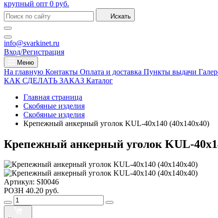
крупный опт
0 руб.
Искать
info@svarkinet.ru
Вход/Регистрация
Меню
На главную
Контакты
Оплата и доставка
Пункты выдачи
Галер
КАК СДЕЛАТЬ ЗАКАЗ
Каталог
Главная страница
Скобяные изделия
Скобяные изделия
Крепежный анкерный уголок KUL-40х140 (40х140х40)
Крепежный анкерный уголок KUL-40х14
Артикул:
SI0046
РОЗН
40.20 руб.