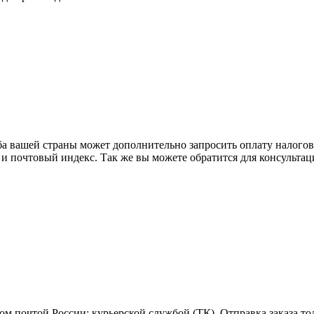
ба вашей страны может дополнительно запросить оплату налого
 и почтовый индекс. Так же вы можете обратится для консульта
м почтой России; курьерской службой (ТК). Отправка заказа то