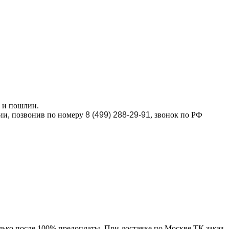
в и пошлин.
ции, позвонив по номеру
8 (499) 288-29-91
, звонок по РФ
лько после 100% предоплаты. При доставке по Москве ТК заказ