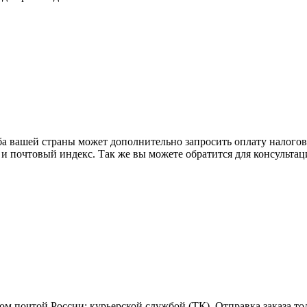
ба вашей страны может дополнительно запросить оплату налого
 и почтовый индекс. Так же вы можете обратится для консульта
м почтой России; курьерской службой (ТК). Отправка заказа то