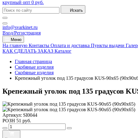
крупный опт
0 руб.
Искать
info@svarkinet.ru
Вход/Регистрация
Меню
На главную
Контакты
Оплата и доставка
Пункты выдачи
Галер
КАК СДЕЛАТЬ ЗАКАЗ
Каталог
Главная страница
Скобяные изделия
Скобяные изделия
Крепежный уголок под 135 градусов KUS-90х65 (90х90х6
Крепежный уголок под 135 градусов KUS
Артикул:
SI0044
РОЗН
51 руб.