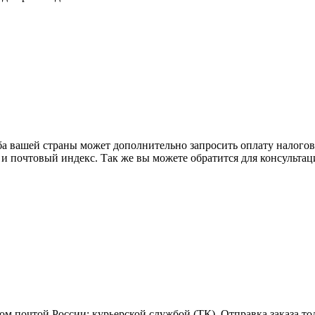
ба вашей страны может дополнительно запросить оплату налого
 и почтовый индекс. Так же вы можете обратится для консульта
м почтой России; курьерской службой (ТК). Отправка заказа то