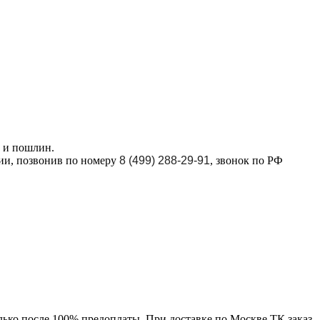
в и пошлин.
ции, позвонив по номеру
8 (499) 288-29-91
, звонок по РФ
лько после 100% предоплаты. При доставке по Москве ТК заказ