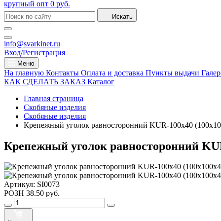
крупный опт
0 руб.
Искать
info@svarkinet.ru
Вход/Регистрация
Меню
На главную
Контакты
Оплата и доставка
Пункты выдачи
Галер
КАК СДЕЛАТЬ ЗАКАЗ
Каталог
Главная страница
Скобяные изделия
Скобяные изделия
Крепежный уголок равносторонний KUR-100х40 (100х10
Крепежный уголок равносторонний KUR
Артикул:
SI0073
РОЗН
38.50 руб.