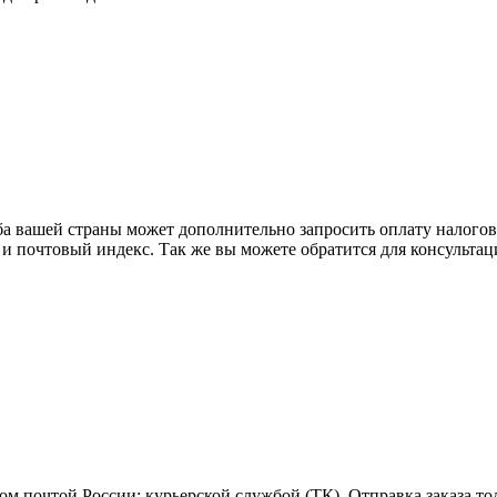
ба вашей страны может дополнительно запросить оплату налого
 и почтовый индекс. Так же вы можете обратится для консульта
м почтой России; курьерской службой (ТК). Отправка заказа то