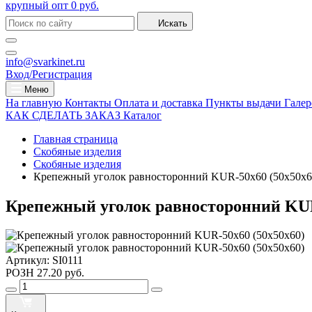
крупный опт
0 руб.
Искать
info@svarkinet.ru
Вход/Регистрация
Меню
На главную
Контакты
Оплата и доставка
Пункты выдачи
Галер
КАК СДЕЛАТЬ ЗАКАЗ
Каталог
Главная страница
Скобяные изделия
Скобяные изделия
Крепежный уголок равносторонний KUR-50х60 (50х50х6
Крепежный уголок равносторонний KUR
Артикул:
SI0111
РОЗН
27.20 руб.