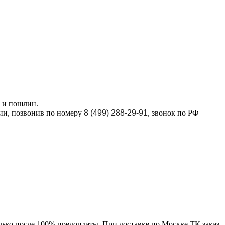
в и пошлин.
ции, позвонив по номеру
8 (499) 288-29-91
, звонок по РФ
лько после 100% предоплаты. При доставке по Москве ТК заказ