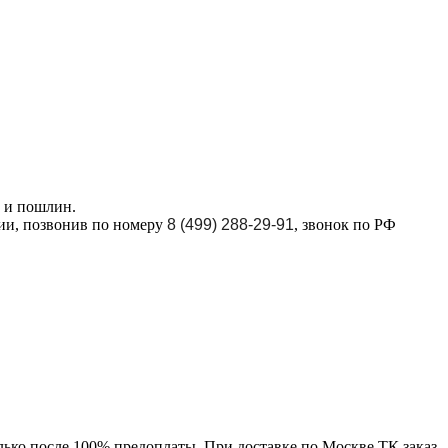
в и пошлин.
ции, позвонив по номеру
8 (499) 288-29-91
, звонок по РФ
лько после 100% предоплаты. При доставке по Москве ТК заказ