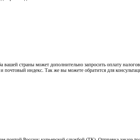
ба вашей страны может дополнительно запросить оплату налого
 и почтовый индекс. Так же вы можете обратится для консульта
м почтой России; курьерской службой (ТК). Отправка заказа то