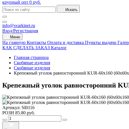
крупный опт
0 руб.
Искать
info@svarkinet.ru
Вход/Регистрация
Меню
На главную
Контакты
Оплата и доставка
Пункты выдачи
Галер
КАК СДЕЛАТЬ ЗАКАЗ
Каталог
Главная страница
Скобяные изделия
Скобяные изделия
Крепежный уголок равносторонний KUR-60х160 (60х60х
Крепежный уголок равносторонний KUR
Артикул:
SI0116
РОЗН
85.80 руб.