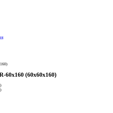
ея
160)
-60х160 (60х60х160)