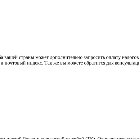
ба вашей страны может дополнительно запросить оплату налого
 и почтовый индекс. Так же вы можете обратится для консульта
м почтой России; курьерской службой (ТК). Отправка заказа то