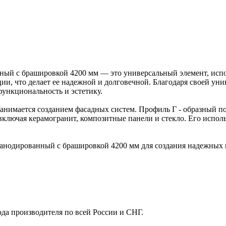
ный с брашировкой 4200 мм — это универсальный элемент, испо
ии, что делает ее надежной и долговечной. Благодаря своей ун
функциональность и эстетику.
о занимается созданием фасадных систем. Профиль Г - образный
включая керамогранит, композитные панели и стекло. Его испол
анодированный с брашировкой 4200 мм для создания надежных 
ода производителя по всей России и СНГ.