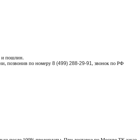
в и пошлин.
ции, позвонив по номеру
8 (499) 288-29-91
, звонок по РФ
лько после 100% предоплаты. При доставке по Москве ТК заказ