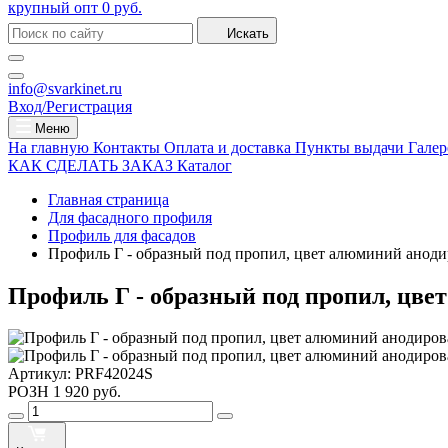
крупный опт
0 руб.
Искать
info@svarkinet.ru
Вход/Регистрация
Меню
На главную
Контакты
Оплата и доставка
Пункты выдачи
Галер
КАК СДЕЛАТЬ ЗАКАЗ
Каталог
Главная страница
Для фасадного профиля
Профиль для фасадов
Профиль Г - образный под пропил, цвет алюминий анод
Профиль Г - образный под пропил, цве
Артикул:
PRF42024S
РОЗН
1 920 руб.