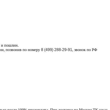
в и пошлин.
ции, позвонив по номеру
8 (499) 288-29-91
, звонок по РФ
лько после 100% предоплаты. При доставке по Москве ТК заказ