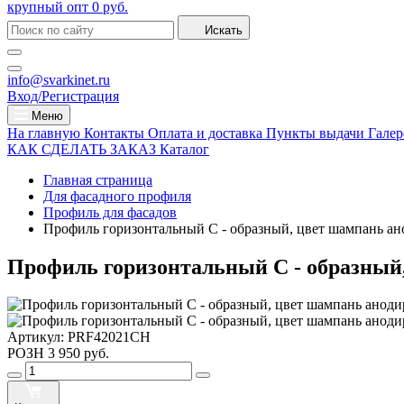
крупный опт
0 руб.
Искать
info@svarkinet.ru
Вход/Регистрация
Меню
На главную
Контакты
Оплата и доставка
Пункты выдачи
Галер
КАК СДЕЛАТЬ ЗАКАЗ
Каталог
Главная страница
Для фасадного профиля
Профиль для фасадов
Профиль горизонтальный C - образный, цвет шампань а
Профиль горизонтальный C - образный
Артикул:
PRF42021CH
РОЗН
3 950 руб.