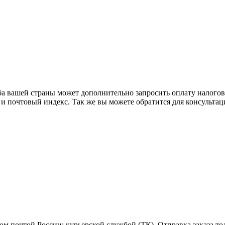
ба вашей страны может дополнительно запросить оплату налого
 и почтовый индекс. Так же вы можете обратится для консульта
м почтой России; курьерской службой (ТК). Отправка заказа то