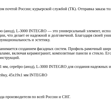
м почтой России; курьерской службой (ТК). Отправка заказа то
о (анод), L-3000 INTEGRO — это универсальный элемент, испол
ии, что делает ее надежной и долговечной. Благодаря своей ун
функциональность и эстетику.
 занимается созданием фасадных систем. Профиль рамочный широк
ами, включая керамогранит, композитные панели и стекло. Его
онструкций.
 мм, серебро (анод), L-3000 INTEGRO для создания надежных и
ейку, 45х19х1 мм INTEGRO
ода производителя по всей России и СНГ.