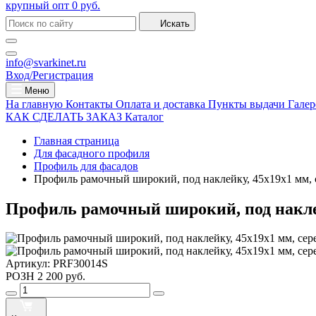
крупный опт
0 руб.
Искать
info@svarkinet.ru
Вход/Регистрация
Меню
На главную
Контакты
Оплата и доставка
Пункты выдачи
Галер
КАК СДЕЛАТЬ ЗАКАЗ
Каталог
Главная страница
Для фасадного профиля
Профиль для фасадов
Профиль рамочный широкий, под наклейку, 45х19х1 мм, 
Профиль рамочный широкий, под наклей
Артикул:
PRF30014S
РОЗН
2 200 руб.