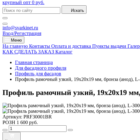
крупный опт
0 руб.
Искать
info@svarkinet.ru
Вход/Регистрация
Меню
На главную
Контакты
Оплата и доставка
Пункты выдачи
Галер
КАК СДЕЛАТЬ ЗАКАЗ
Каталог
Главная страница
Для фасадного профиля
Профиль для фасадов
Профиль рамочный узкий, 19х20х19 мм, бронза (анод), 
Профиль рамочный узкий, 19х20х19 мм,
Артикул:
PRF30001BR
РОЗН
1 600 руб.