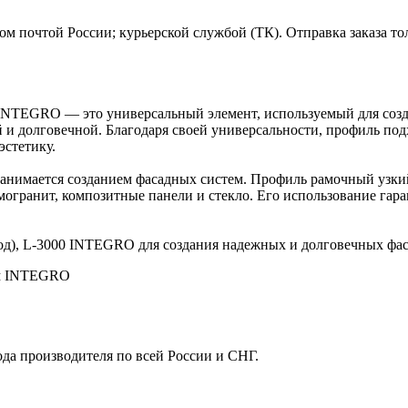
м почтой России; курьерской службой (ТК). Отправка заказа то
0 INTEGRO — это универсальный элемент, используемый для соз
ой и долговечной. Благодаря своей универсальности, профиль п
эстетику.
 занимается созданием фасадных систем. Профиль рамочный узки
могранит, композитные панели и стекло. Его использование гар
од), L-3000 INTEGRO для создания надежных и долговечных фа
мм INTEGRO
ода производителя по всей России и СНГ.