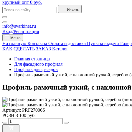
крупный опт
0 руб.
Искать
info@svarkinet.ru
Вход/Регистрация
Меню
На главную
Контакты
Оплата и доставка
Пункты выдачи
Галер
КАК СДЕЛАТЬ ЗАКАЗ
Каталог
Главная страница
Для фасадного профиля
Профиль для фасадов
Профиль рамочный узкий, c наклонной ручкой, серебро (
Профиль рамочный узкий, c наклонной р
Артикул:
PRF27006S
РОЗН
3 100 руб.