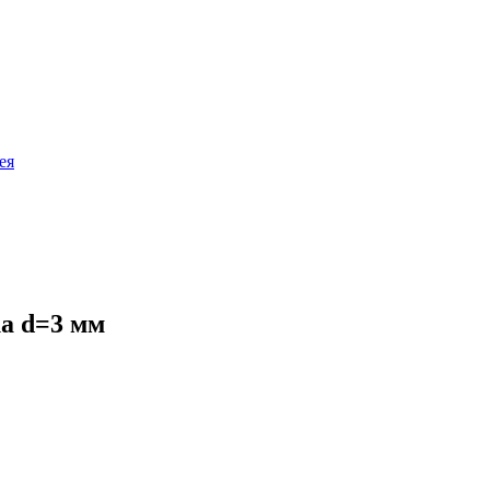
ея
ка d=3 мм