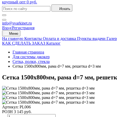
крупный опт
0 руб.
Искать
info@svarkinet.ru
Вход/Регистрация
Меню
На главную
Контакты
Оплата и доставка
Пункты выдачи
Галер
КАК СДЕЛАТЬ ЗАКАЗ
Каталог
Главная страница
Для системы джокер
Сетка, полки, стекла
Сетка 1500х800мм, рама d=7 мм, решетка d=3 мм
Сетка 1500х800мм, рама d=7 мм, решет
Артикул:
PL006
РОЗН
3 145 руб.