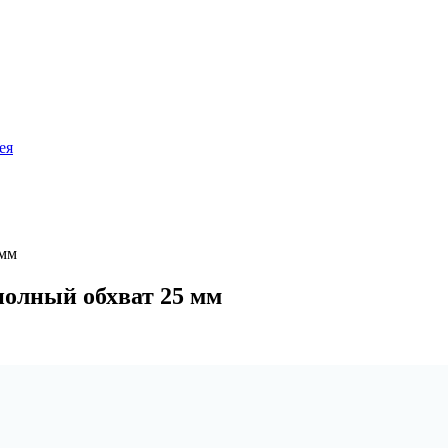
ея
 мм
полный обхват 25 мм