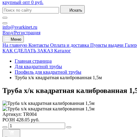
крупный опт
0 руб.
Искать
info@svarkinet.ru
Вход/Регистрация
Меню
На главную
Контакты
Оплата и доставка
Пункты выдачи
Галер
КАК СДЕЛАТЬ ЗАКАЗ
Каталог
Главная страница
Для квадратной трубы
Профиль для квадратной трубы
Труба х/к квадратная калиброванная 1,5м
Труба х/к квадратная калиброванная 1,
Артикул:
TR004
РОЗН
428.05 руб.