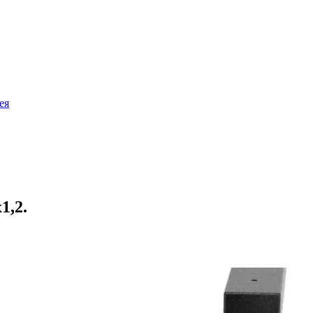
ея
1,2.