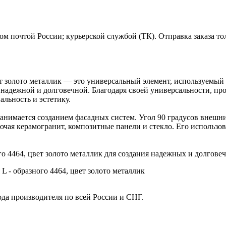
м почтой России; курьерской службой (ТК). Отправка заказа то
ет золото металлик — это универсальный элемент, используемый
е надежной и долговечной. Благодаря своей универсальности, п
льность и эстетику.
занимается созданием фасадных систем. Угол 90 градусов внешни
ючая керамогранит, композитные панели и стекло. Его использо
о 4464, цвет золото металлик для создания надежных и долгове
L - образного 4464, цвет золото металлик
ода производителя по всей России и СНГ.