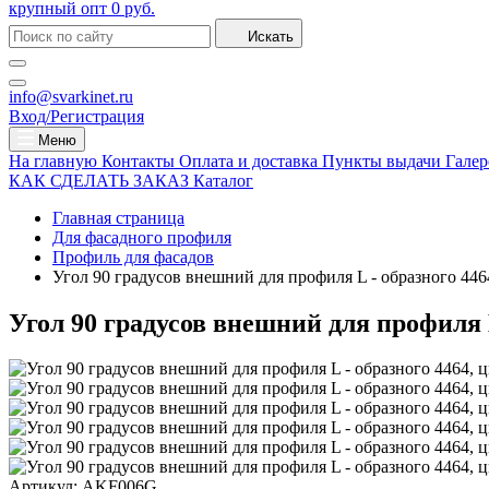
крупный опт
0 руб.
Искать
info@svarkinet.ru
Вход/Регистрация
Меню
На главную
Контакты
Оплата и доставка
Пункты выдачи
Галер
КАК СДЕЛАТЬ ЗАКАЗ
Каталог
Главная страница
Для фасадного профиля
Профиль для фасадов
Угол 90 градусов внешний для профиля L - образного 446
Угол 90 градусов внешний для профиля L
Артикул:
AKF006G